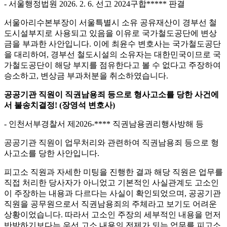
- 서울행정법원 2026. 2. 6. 선고 2024구합***** 판결
서울아리수본부장이 서울특별시 소유 공유재산이 경부선 철
도시설부지로 사용되고 있음을 이유로 국가철도공단에 변상
금을 부과한 사안입니다. 이에 최윤수 변호사는 국가철도공단
을 대리하여, 경부선 철도시설의 소유자는 대한민국이므로 국
가철도공단이 해당 부지를 점유한다고 볼 수 없다고 주장하여
승소하고, 변상금 부과처분을 취소하였습니다.
공공기관 직원이 직권남용죄 등으로 형사고소를 당한 사건에
서 불송치결정! (장영석 변호사)
- 인천서부경찰서 제2026-**** 직권남용권리행사방해 등
공공기관 직원이 업무처리와 관련하여 직권남용죄 등으로 형
사고소를 당한 사안입니다.
피고소 직원과 자세한 미팅을 진행한 결과 해당 직원은 업무를
직접 처리한 당사자가 아니었고 기본적인 사실관계도 고소인
이 주장하는 내용과 다르다는 사실이 확인되었으며, 공공기관
직원을 공무원으로서 직권남용죄의 주체라고 보기도 어려운
상황이었습니다. 따라서 고소인 주장의 세부적인 내용을 먼저
반박하기보다는 우선 고소 내용의 전제가 되는 업무를 피고소