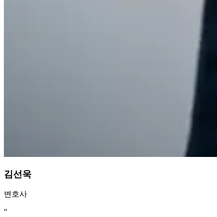
김선욱
변호사
“